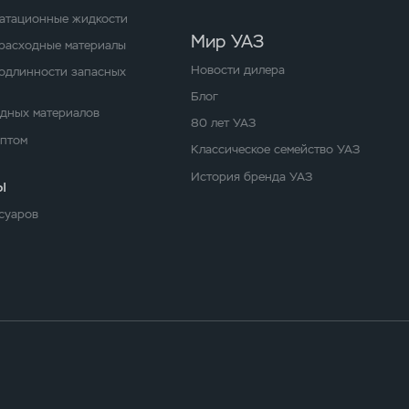
уатационные жидкости
Мир УАЗ
расходные материалы
Новости дилера
одлинности запасных
Блог
одных материалов
80 лет УАЗ
оптом
Классическое семейство УАЗ
История бренда УАЗ
ы
суаров