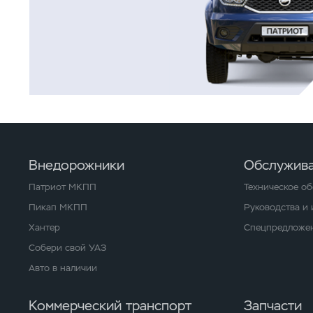
Внедорожники
Обслужива
Патриот МКПП
Техническое о
Пикап МКПП
Руководства и
Хантер
Спецпредложен
Собери свой УАЗ
Авто в наличии
Коммерческий транспорт
Запчасти