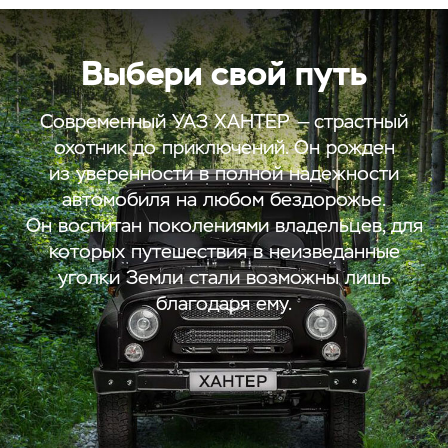
Выбери свой путь
Современный УАЗ ХАНТЕР — страстный
охотник до приключений. Он рожден
из уверенности в полной надежности
автомобиля на любом бездорожье.
Он воспитан поколениями владельцев, для
которых путешествия в неизведанные
уголки Земли стали возможны лишь
благодаря ему.