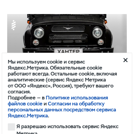
Мы используем cookie и сервис
Яндекс.Метрика. Обязательные cookie
работают всегда. Остальные cookie, включая
аналитические (сервис Яндекс Метрика
от ООО «Яндекс», Россия), требуют вашего
Подвеска
согласия.
Подробнее — в
Политике использования
Передняя пружинная подвеска
файлов cookie
и
Согласии на обработку
персональных данных посредством сервиса
обеспечивает хорошую управляемость,
Яндекс.Метрика
.
комфорт для пассажиров и проста
Я разрешаю использовать сервис Яндекс
в обслуживании.
Метрика.