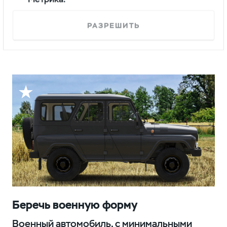
Задняя подвеска с полуэллиптическими
рессорами делает автомобиль устойчивым
РАЗРЕШИТЬ
к экстремальным нагрузкам и надежным
на бездорожье.
Беречь военную форму
Военный автомобиль, с минимальными