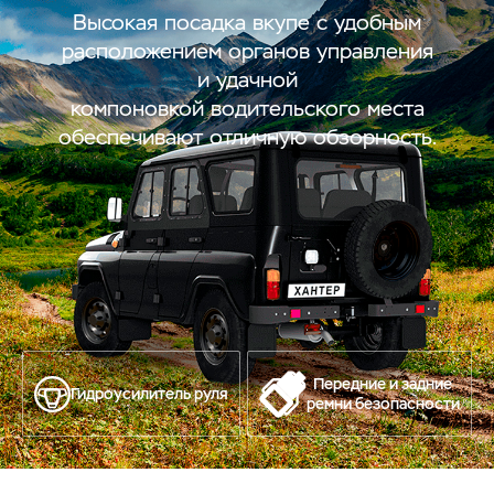
Высокая посадка вкупе с удобным
расположением органов управления
и удачной
компоновкой водительского места
обеспечивают отличную обзорность.
Передние и задние
Гидроусилитель руля
ремни безопасности