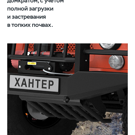
домкратом, с учётом
полной загрузки
и застревания
в топких почвах.