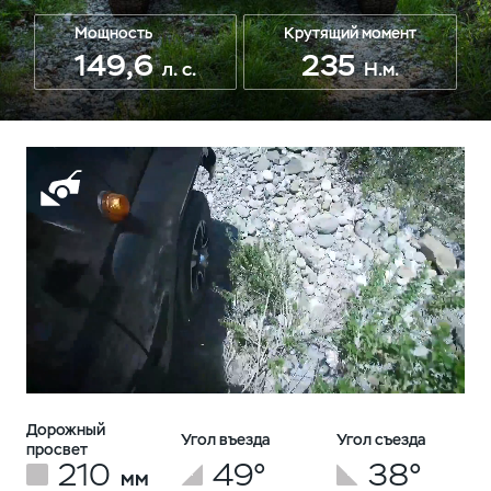
Мощность
Крутящий момент
149,6
235
л. с.
Н.м.
Дорожный
Угол въезда
Угол съезда
просвет
210
49°
38°
мм